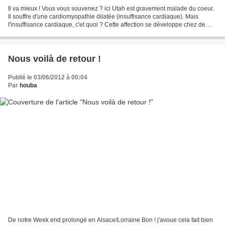
Il va mieux ! Vous vous souvenez ? ici Utah est gravement malade du coeur.
Il souffre d'une cardiomyopathie dilatée (insuffisance cardiaque). Mais
l'insuffisance cardiaque, c'et quoi ? Cette affection se développe chez de
nombreux chiens âgés et les principaux...
Nous voilà de retour !
Publié le 03/06/2012 à 00:04
Par
houba
De notre Week end prolongé en Alsace/Lorraine Bon ! j'avoue cela fait bien