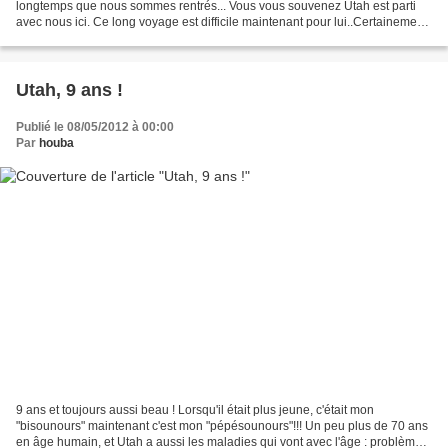
longtemps que nous sommes rentrés... Vous vous souvenez Utah est parti
avec nous ici. Ce long voyage est difficile maintenant pour lui..Certainement
une des dernières fois où j'ai...
Utah, 9 ans !
Publié le 08/05/2012 à 00:00
Par
houba
9 ans et toujours aussi beau ! Lorsqu'il était plus jeune, c'était mon
"bisounours" maintenant c'est mon "pépésounours"!!! Un peu plus de 70 ans
en âge humain, et Utah a aussi les maladies qui vont avec l'âge : problème