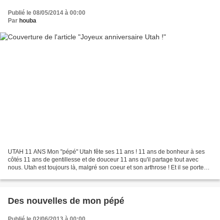
Publié le 08/05/2014 à 00:00
Par
houba
UTAH 11 ANS Mon "pépé" Utah fête ses 11 ans ! 11 ans de bonheur à ses
côtés 11 ans de gentillesse et de douceur 11 ans qu'il partage tout avec
nous. Utah est toujours là, malgré son coeur et son arthrose ! Et il se porte
plutôt bien, encore vif d'esprit...
Des nouvelles de mon pépé
Publié le 02/06/2013 à 00:00