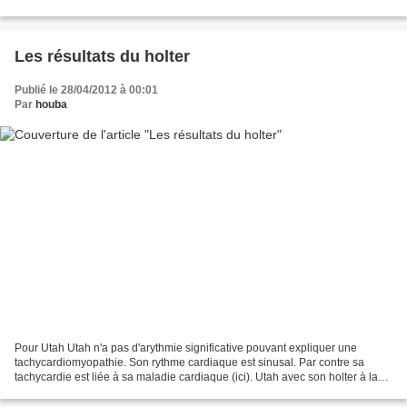
cardiaque, arthrose... Mais il...
Les résultats du holter
Publié le 28/04/2012 à 00:01
Par
houba
Pour Utah Utah n'a pas d'arythmie significative pouvant expliquer une
tachycardiomyopathie. Son rythme cardiaque est sinusal. Par contre sa
tachycardie est liée à sa maladie cardiaque (ici). Utah avec son holter à la
clinique Son coeur ne contractant...