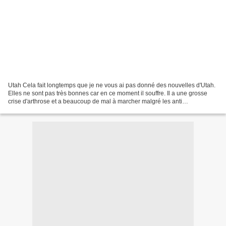
Utah Cela fait longtemps que je ne vous ai pas donné des nouvelles d'Utah.
Elles ne sont pas très bonnes car en ce moment il souffre. Il a une grosse
crise d'arthrose et a beaucoup de mal à marcher malgré les anti
inflammatoires.ici Pourtant il veut quand...