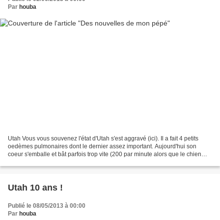
Par
houba
Utah Vous vous souvenez l'état d'Utah s'est aggravé (ici). Il a fait 4 petits
oedèmes pulmonaires dont le dernier assez important. Aujourd'hui son
coeur s'emballe et bât parfois trop vite (200 par minute alors que le chien
doit être à 90 en moyenne) et...
Utah 10 ans !
Publié le 08/05/2013 à 00:00
Par
houba